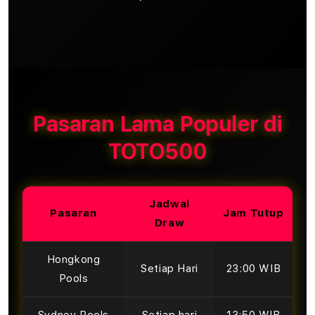
Pasaran Lama Populer di
TOTO500
Jadwal
Pasaran
Jam Tutup
Draw
Hongkong
Setiap Hari
23:00 WIB
Pools