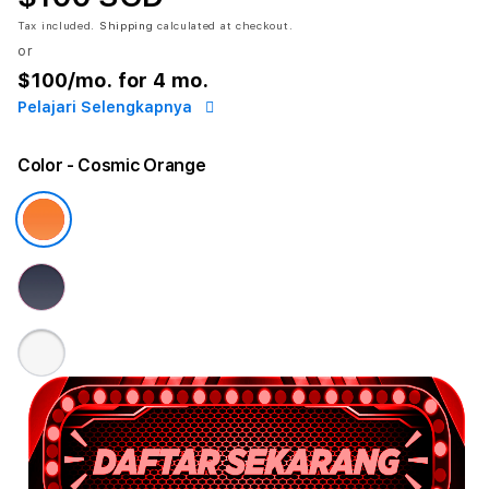
Tax included.
Shipping
calculated at checkout.
or
$100
/mo. for 4 mo.
Pelajari Selengkapnya
Color
- Cosmic Orange