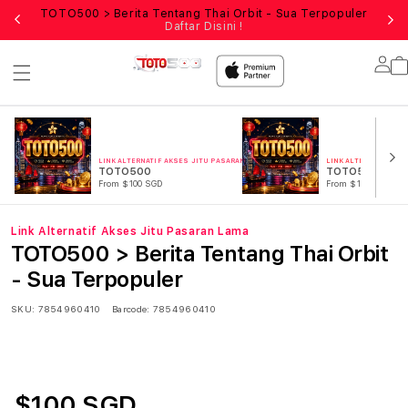
ua
TOTO500 > Berita Tentang Thai Orbit - Sua Terpopuler
T
Daftar Disini !
Lo
in
LINK ALTERNATIF AKSES JITU PASARAN LAMA
LINK ALTERNATIF AK
TOTO500
TOTO500 TOG
From $100 SGD
From $100 SGD
Link Alternatif Akses Jitu Pasaran Lama
TOTO500 > Berita Tentang Thai Orbit
- Sua Terpopuler
SKU:
7854960410
Barcode:
7854960410
$100 SGD