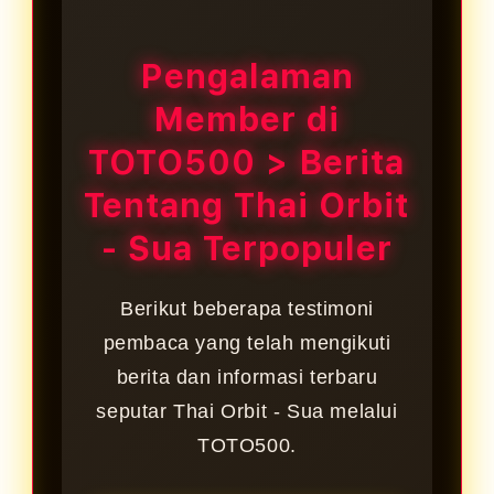
utama dengan lebih cepat.
Tampilan yang rapi serta akses yang
kendala saat mengakses halaman,
cepat membuat proses membaca
gunakan layanan bantuan yang
Pengalaman
informasi menjadi lebih praktis.
tersedia di TOTO500 🏆. Sampaikan
Member di
judul berita atau topik Thai Orbit -
Sua yang ingin ditanyakan agar tim
TOTO500 > Berita
layanan dapat memberikan
Tentang Thai Orbit
penjelasan yang lebih tepat.
- Sua Terpopuler
Berikut beberapa testimoni
pembaca yang telah mengikuti
berita dan informasi terbaru
seputar Thai Orbit - Sua melalui
TOTO500.