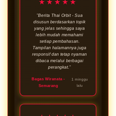
★★★★★
"Berita Thai Orbit - Sua
disusun berdasarkan topik
yang jelas sehingga saya
lebih mudah memahami
setiap pembahasan.
Tampilan halamannya juga
responsif dan tetap nyaman
dibaca melalui berbagai
perangkat."
Bagas Wiranata -
1 minggu
Semarang
lalu