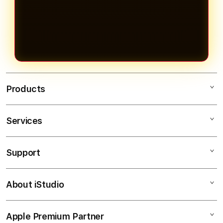
Products
Services
TOTO500
TOTO500 ONLINE
Support
AppleCare+
BANDAR TOTO500
Corporate
TOTO TOTO500
About iStudio
My Account
Togel Online
SITUS TOTO500
Collection & Delivery
Elush Service Provider
BANDAR TOGEL TOTO500
Apple Premium Partner
About Us
Returns & Exchanges