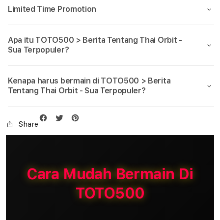
Limited Time Promotion
Apa itu TOTO500 > Berita Tentang Thai Orbit -
Sua Terpopuler?
Kenapa harus bermain di TOTO500 > Berita
Tentang Thai Orbit - Sua Terpopuler?
Share
Cara Mudah Bermain Di
TOTO500