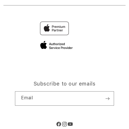
Financing Options
TOTO 500
Find an iStudio near you
Contact Us
Trade-in
TOGEL SLOT
Why Shop at iStudio
FAQ
Traveller’s Reservation
Elush Corporate Website
Privacy Policy
Site Terms of Use
Subscribe to our emails
Email
Facebook
Instagram
YouTube