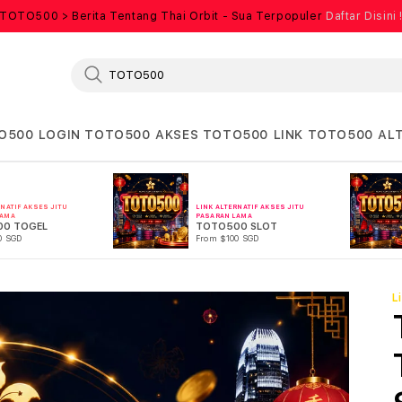
TOTO500 > Berita Tentang Thai Orbit - Sua Terpopuler
Daftar Disini 
O500
LOGIN TOTO500
AKSES TOTO500
LINK TOTO500
AL
RNATIF AKSES JITU
LINK ALTERNATIF AKSES JITU
LAMA
PASARAN LAMA
0 TOGEL
TOTO500 SLOT
0 SGD
From $100 SGD
L