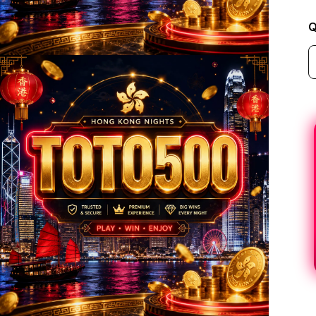
Q
Open
media
5
in
modal