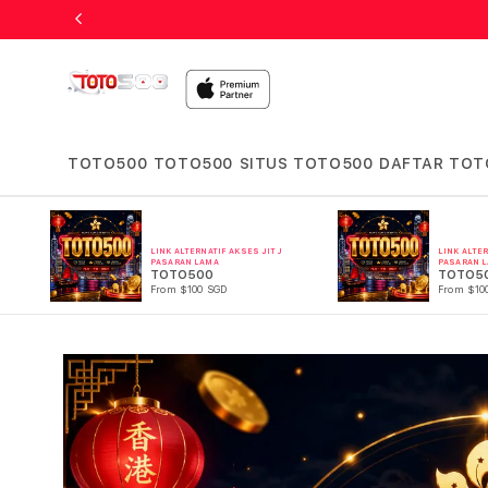
TOTO500
TOTO500
SITUS TOTO500
DAFTAR TOT
LINK ALTERNATIF AKSES JITU
LINK ALTE
PASARAN LAMA
PASARAN 
TOTO500
TOTO50
From $100 SGD
From $10
Skip to
product
information