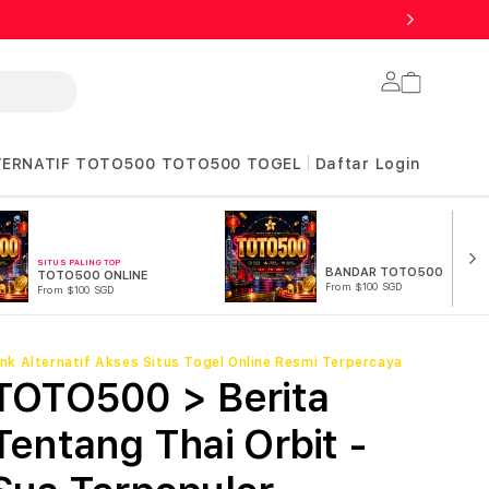
!
Log
Cart
in
TERNATIF TOTO500
TOTO500 TOGEL
Daftar
Login
SITUS PALING TOP
BANDAR TOTO500
TOTO500 ONLINE
From $100 SGD
From $100 SGD
ink Alternatif Akses Situs Togel Online Resmi Terpercaya
TOTO500 > Berita
Tentang Thai Orbit -