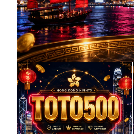
Open
media
1
in
modal