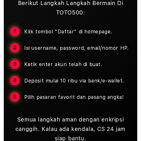
Berikut Langkah Langkah Bermain Di
TOTO500:
Klik tombol "Daftar" di homepage.
Isi username, password, email/nomor HP.
Ketik enter akun telah di buat.
Deposit mulai 10 ribu via bank/e-wallet.
Pilih pasaran favorit dan pasang angka!
Semua langkah aman dengan enkripsi
canggih. Kalau ada kendala, CS 24 jam
siap bantu.