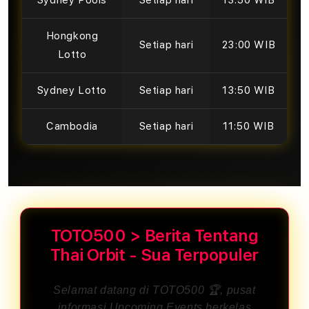
Sydney Pools
Setiap hari
13:50 WIB
Hongkong
Setiap hari
23:00 WIB
Lotto
Sydney Lotto
Setiap hari
13:50 WIB
Cambodia
Setiap hari
11:50 WIB
TOTO500 > Berita Tentang
Thai Orbit - Sua Terpopuler
Selamat datang di TOTO500 🏆, pusat
informasi Upcoming Events berkelas