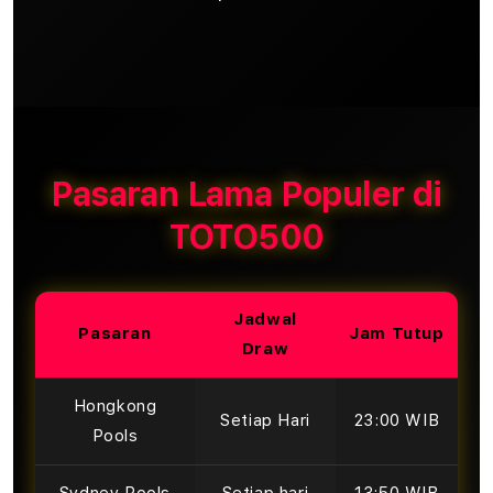
Pasaran Lama Populer di
TOTO500
Jadwal
Pasaran
Jam Tutup
Draw
Hongkong
Setiap Hari
23:00 WIB
Pools