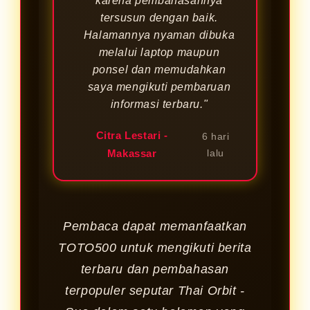
karena pembahasannya
tersusun dengan baik.
Halamannya nyaman dibuka
melalui laptop maupun
ponsel dan memudahkan
saya mengikuti pembaruan
informasi terbaru."
Citra Lestari -
6 hari
Makassar
lalu
Pembaca dapat memanfaatkan
TOTO500 untuk mengikuti berita
terbaru dan pembahasan
terpopuler seputar Thai Orbit -