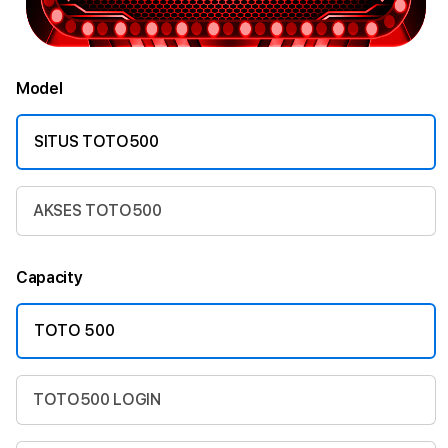
Model
SITUS TOTO500
AKSES TOTO500
Capacity
TOTO 500
TOTO500 LOGIN