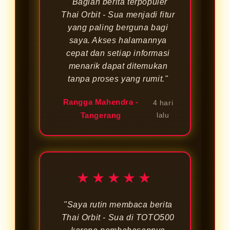
"Bagian berita terpopuler
Thai Orbit - Sua menjadi fitur
yang paling berguna bagi
saya. Akses halamannya
cepat dan setiap informasi
menarik dapat ditemukan
tanpa proses yang rumit."
Rangga Mahendra -
4 hari
Tangerang
lalu
★★★★★
"Saya rutin membaca berita
Thai Orbit - Sua di TOTO500