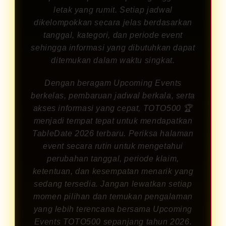
letak yang rumit. Setiap jadwal
dikelompokkan secara jelas berdasarkan
tanggal, kategori, dan periode event
sehingga informasi yang dibutuhkan dapat
ditemukan dalam waktu singkat.
Dengan beragam Upcoming Events
berkelas, pembaruan jadwal berkala, serta
akses informasi yang cepat, TOTO500 🏆
menjadi tempat tepat untuk mendapatkan
TableDate 2026 terbaru. Periksa halaman
event secara rutin untuk mengetahui
perubahan tanggal, periode klaim,
ketentuan, dan kesempatan menarik yang
sedang tersedia. Jangan lewatkan setiap
momen pilihan dan temukan pengalaman
yang lebih terencana bersama Upcoming
Events TOTO500 sepanjang tahun 2026.