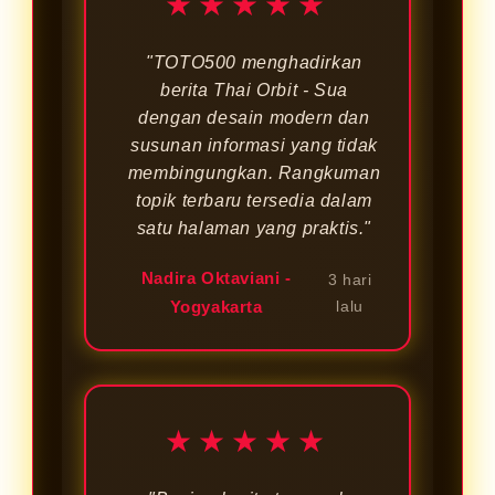
★★★★★
"TOTO500 menghadirkan
berita Thai Orbit - Sua
dengan desain modern dan
susunan informasi yang tidak
membingungkan. Rangkuman
topik terbaru tersedia dalam
satu halaman yang praktis."
Nadira Oktaviani -
3 hari
Yogyakarta
lalu
★★★★★