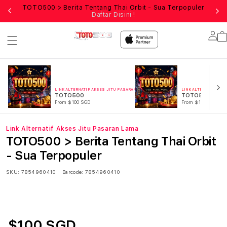
ua
TOTO500 > Berita Tentang Thai Orbit - Sua Terpopuler
T
Daftar Disini !
Lo
in
LINK ALTERNATIF AKSES JITU PASARAN LAMA
LINK ALTERNATIF AK
TOTO500
TOTO500 TOG
From $100 SGD
From $100 SGD
Link Alternatif Akses Jitu Pasaran Lama
TOTO500 > Berita Tentang Thai Orbit
- Sua Terpopuler
SKU:
7854960410
Barcode:
7854960410
$100 SGD