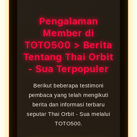
utama dengan lebih cepat.
Tampilan yang rapi serta akses yang
kendala saat mengakses halaman,
cepat membuat proses membaca
gunakan layanan bantuan yang
Pengalaman
informasi menjadi lebih praktis.
tersedia di TOTO500 🏆. Sampaikan
Member di
judul berita atau topik Thai Orbit -
Sua yang ingin ditanyakan agar tim
TOTO500 > Berita
layanan dapat memberikan
Tentang Thai Orbit
penjelasan yang lebih tepat.
- Sua Terpopuler
Berikut beberapa testimoni
pembaca yang telah mengikuti
berita dan informasi terbaru
seputar Thai Orbit - Sua melalui
TOTO500.