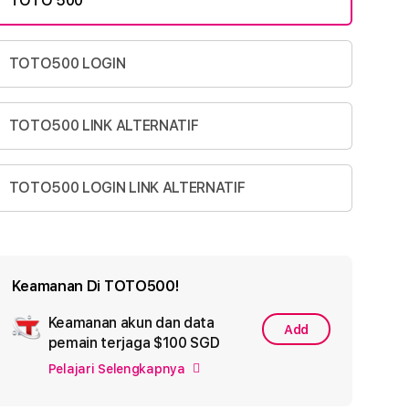
TOTO 500
TOTO500 LOGIN
TOTO500 LINK ALTERNATIF
TOTO500 LOGIN LINK ALTERNATIF
Keamanan Di TOTO500!
Keamanan akun dan data
Add
Add
pemain terjaga
$100 SGD
Apple
Pelajari Selengkapnya
Care