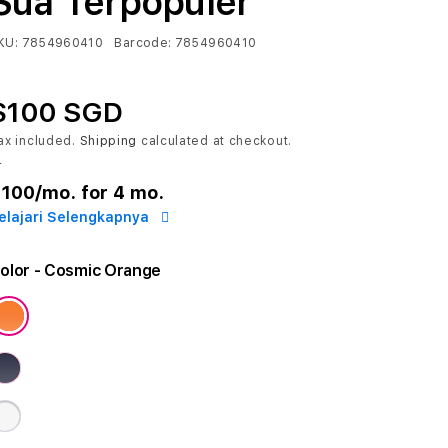
Sua Terpopuler
KU:
7854960410
Barcode:
7854960410
$100 SGD
ax included.
Shipping
calculated at checkout.
r
$100
/mo. for 4 mo.
elajari Selengkapnya
olor
- Cosmic Orange