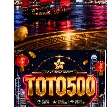
Open
media
1
in
modal