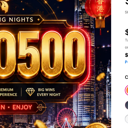
S
T
o
P
C