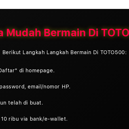
in
modal
a Mudah Bermain Di TOT
Berikut Langkah Langkah Bermain Di TOTO500:
Daftar" di homepage.
 password, email/nomor HP.
un telah di buat.
 10 ribu via bank/e-wallet.