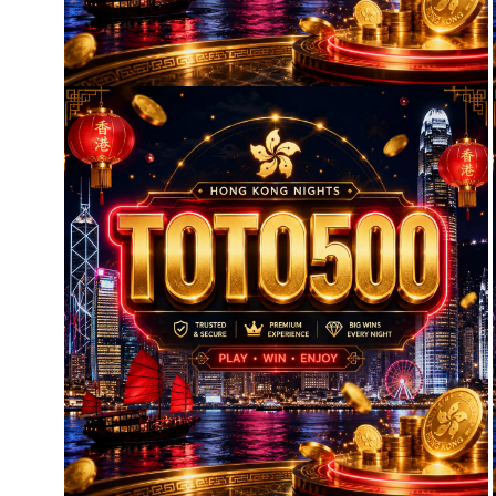
Open
media
4
in
modal