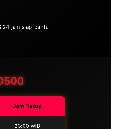
 24 jam siap bantu.
TO500
Jam Tutup
23:00 WIB