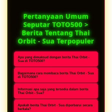
Pertanyaan Umum
Seputar TOTO500 >
Berita Tentang Thai
Orbit - Sua Terpopuler
Apa yang dimaksud dengan berita Thai Orbit -
Sua di TOTO500?
Berita Thai Orbit - Sua di TOTO500 🏆
Bagaimana cara membaca berita Thai Orbit - Sua
merupakan halaman informasi yang
di TOTO500?
menghadirkan berbagai
Anda dapat membuka halaman
Informasi apa saja yang tersedia dalam berita
pembahasan terbaru, topik populer,
berita Thai Orbit - Sua di TOTO500
Thai Orbit - Sua?
dan informasi menarik seputar Thai
🏆, kemudian memilih artikel atau
Halaman Thai Orbit - Sua di TOTO500
Orbit - Sua dalam format yang
Apakah berita Thai Orbit - Sua diperbarui secara
topik yang ingin dibaca. Susunan
🏆 dapat memuat berita terbaru,
berkala?