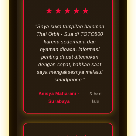
★★★★★
"Saya suka tampilan halaman
Thai Orbit - Sua di TOTO500
karena sederhana dan
nyaman dibaca. Informasi
penting dapat ditemukan
dengan cepat, bahkan saat
saya mengaksesnya melalui
smartphone."
Keisya Maharani -
5 hari
Surabaya
lalu