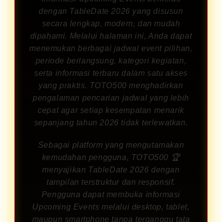
dengan TableDate 2026 yang disusun
secara lengkap, modern, dan mudah
dipahami. Melalui halaman ini, Anda dapat
menemukan berbagai jadwal event pilihan,
periode berlangsung, kategori kegiatan,
serta informasi terbaru dalam satu akses
yang praktis. TOTO500 menghadirkan
pengalaman pencarian jadwal yang lebih
cepat agar setiap kesempatan menarik
sepanjang tahun 2026 tidak terlewatkan.
Sebagai platform yang mengutamakan
kemudahan pengguna, TOTO500 🏆
menyajikan TableDate 2026 dengan
tampilan terstruktur dan responsif.
Pengguna dapat membuka informasi
Upcoming Events melalui desktop, tablet,
maupun smartphone tanpa terganggu tata