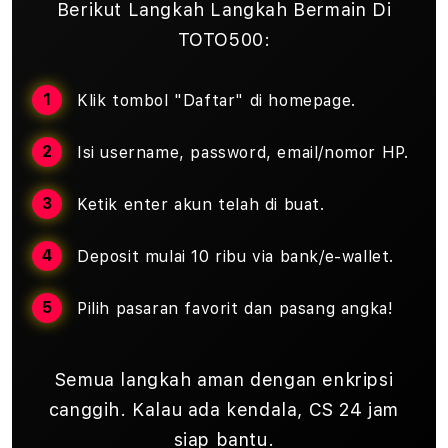
Berikut Langkah Langkah Bermain Di
TOTO500:
Klik tombol "Daftar" di homepage.
Isi username, password, email/nomor HP.
Ketik enter akun telah di buat.
Deposit mulai 10 ribu via bank/e-wallet.
Pilih pasaran favorit dan pasang angka!
Semua langkah aman dengan enkripsi
canggih. Kalau ada kendala, CS 24 jam
siap bantu.