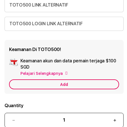
TOTO500 LINK ALTERNATIF
TOTO500 LOGIN LINK ALTERNATIF
Keamanan Di TOTO500!
Keamanan akun dan data pemain terjaga
$100
Ad
SGD
App
Pelajari Selengkapnya
Car
Add
Quantity
Decrease
Incr