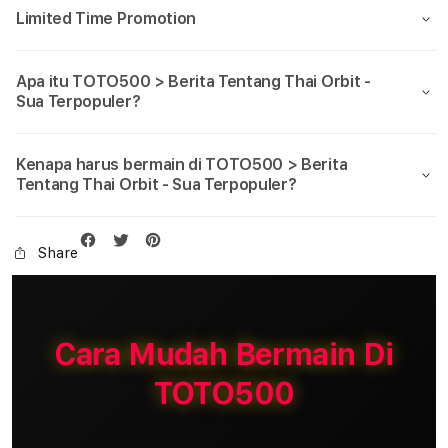
Limited Time Promotion
Apa itu TOTO500 > Berita Tentang Thai Orbit -
Sua Terpopuler?
Kenapa harus bermain di TOTO500 > Berita
Tentang Thai Orbit - Sua Terpopuler?
Share
Cara Mudah Bermain Di
TOTO500