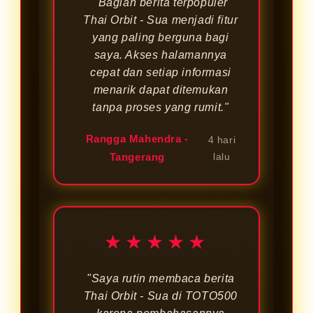
"Bagian berita terpopuler
Thai Orbit - Sua menjadi fitur
yang paling berguna bagi
saya. Akses halamannya
cepat dan setiap informasi
menarik dapat ditemukan
tanpa proses yang rumit."
Rangga Mahendra -
4 hari
Tangerang
lalu
★★★★★
"Saya rutin membaca berita
Thai Orbit - Sua di TOTO500