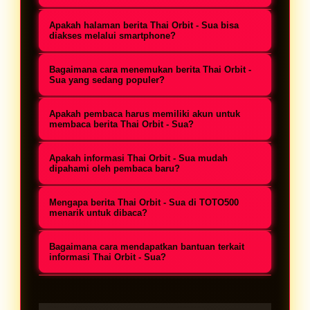
ringkas serta mudah dipahami oleh
konten dibuat sederhana agar
rangkuman topik populer, fakta
Ya, informasi Thai Orbit - Sua di
pembaca.
informasi terbaru dan pembahasan
Apakah halaman berita Thai Orbit - Sua bisa
menarik, perkembangan informasi,
TOTO500 🏆 dapat diperbarui secara
diakses melalui smartphone?
populer dapat ditemukan tanpa
ulasan, serta berbagai pembahasan
berkala mengikuti perkembangan
Tentu bisa. Halaman berita Thai Orbit
membuka banyak halaman.
tambahan yang masih berkaitan
Bagaimana cara menemukan berita Thai Orbit -
topik, pembaruan editorial, dan
- Sua di TOTO500 🏆 menggunakan
Sua yang sedang populer?
dengan tema Thai Orbit - Sua.
informasi terbaru yang tersedia.
tampilan responsif yang dapat
Pembaca dapat melihat bagian berita
Pembaca disarankan memeriksa
Apakah pembaca harus memiliki akun untuk
diakses melalui smartphone, tablet,
terbaru atau topik terpopuler yang
membaca berita Thai Orbit - Sua?
halaman ini secara rutin agar tidak
laptop, maupun komputer. Tata letak
tersedia pada halaman TOTO500 🏆.
Informasi umum mengenai Thai
melewatkan pembahasan terbaru.
halaman akan menyesuaikan ukuran
Apakah informasi Thai Orbit - Sua mudah
Judul, kategori, dan susunan artikel
Orbit - Sua biasanya dapat dibaca
dipahami oleh pembaca baru?
layar agar tetap nyaman dibaca.
yang terstruktur membantu
secara langsung melalui halaman
Ya, berita Thai Orbit - Sua di
pengguna menemukan pembahasan
Mengapa berita Thai Orbit - Sua di TOTO500
TOTO500 🏆. Namun, akses terhadap
TOTO500 🏆 disajikan menggunakan
menarik untuk dibaca?
Thai Orbit - Sua yang sedang banyak
fitur atau bagian tertentu dapat
bahasa yang ringkas, susunan yang
Halaman tersebut menghadirkan
dibaca.
menyesuaikan pengaturan dan
Bagaimana cara mendapatkan bantuan terkait
terstruktur, dan pembahasan yang
pembahasan populer, informasi
informasi Thai Orbit - Sua?
kebijakan halaman yang sedang
mudah dipahami. Hal ini membantu
terbaru, dan fakta menarik seputar
Jika Anda menemukan informasi
berlaku.
pembaca baru mengenali topik
Thai Orbit - Sua dalam satu tempat.
yang belum jelas atau mengalami