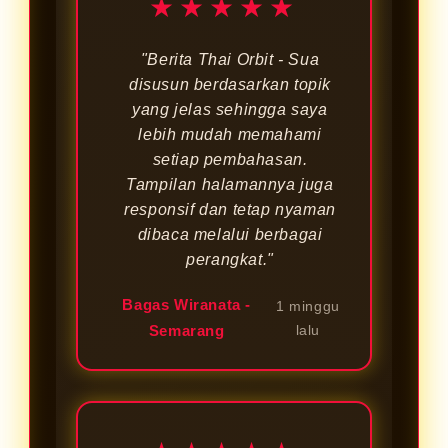
★★★★★
"Berita Thai Orbit - Sua
disusun berdasarkan topik
yang jelas sehingga saya
lebih mudah memahami
setiap pembahasan.
Tampilan halamannya juga
responsif dan tetap nyaman
dibaca melalui berbagai
perangkat."
Bagas Wiranata -
1 minggu
Semarang
lalu