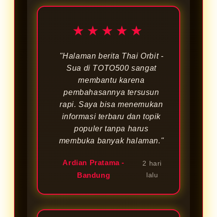
★★★★★
"Halaman berita Thai Orbit -
Sua di TOTO500 sangat
membantu karena
pembahasannya tersusun
rapi. Saya bisa menemukan
informasi terbaru dan topik
populer tanpa harus
membuka banyak halaman."
Ardian Pratama -
2 hari
Bandung
lalu