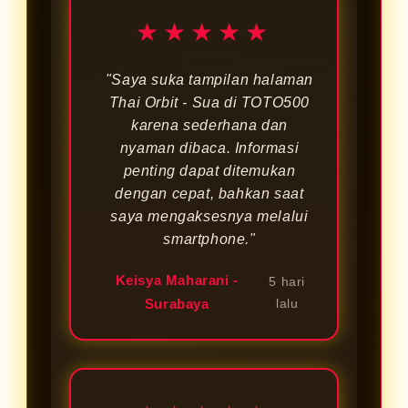
★★★★★
"Saya suka tampilan halaman
Thai Orbit - Sua di TOTO500
karena sederhana dan
nyaman dibaca. Informasi
penting dapat ditemukan
dengan cepat, bahkan saat
saya mengaksesnya melalui
smartphone."
Keisya Maharani -
5 hari
Surabaya
lalu