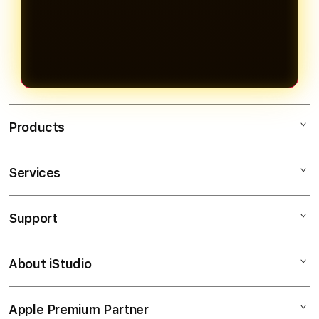
Products
Services
TOTO500
TOTO500 ONLINE
Support
AppleCare+
BANDAR TOTO500
Corporate
TOTO TOTO500
About iStudio
My Account
Togel Online
SITUS TOTO500
Collection & Delivery
Elush Service Provider
BANDAR TOGEL TOTO500
Apple Premium Partner
About Us
Returns & Exchanges