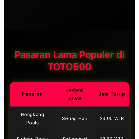
Pasaran Lama Populer di
TOTO500
Jadwal
Pasaran
Jam Tutup
Draw
Hongkong
Setiap Hari
23:00 WIB
Pools