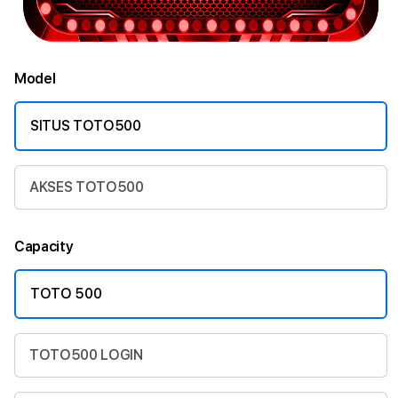
Model
SITUS TOTO500
AKSES TOTO500
Capacity
TOTO 500
TOTO500 LOGIN