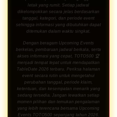
letak yang rumit. Setiap jadwal
dikelompokkan secara jelas berdasarkan
tanggal, kategori, dan periode event
sehingga informasi yang dibutuhkan dapat
ditemukan dalam waktu singkat.
Dengan beragam Upcoming Events
berkelas, pembaruan jadwal berkala, serta
akses informasi yang cepat, TOTO500 🏆
menjadi tempat tepat untuk mendapatkan
TableDate 2026 terbaru. Periksa halaman
event secara rutin untuk mengetahui
perubahan tanggal, periode klaim,
ketentuan, dan kesempatan menarik yang
sedang tersedia. Jangan lewatkan setiap
momen pilihan dan temukan pengalaman
yang lebih terencana bersama Upcoming
Events TOTO500 sepanjang tahun 2026.