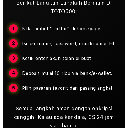
Berikut Langkah Langkah Bermain Di
TOTO500:
Klik tombol "Daftar" di homepage.
Isi username, password, email/nomor HP.
Ketik enter akun telah di buat.
Deposit mulai 10 ribu via bank/e-wallet.
Pilih pasaran favorit dan pasang angka!
Semua langkah aman dengan enkripsi
canggih. Kalau ada kendala, CS 24 jam
siap bantu.