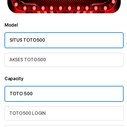
Model
SITUS TOTO500
AKSES TOTO500
Capacity
TOTO 500
TOTO500 LOGIN