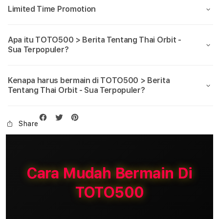
Limited Time Promotion
Apa itu TOTO500 > Berita Tentang Thai Orbit -
Sua Terpopuler?
Kenapa harus bermain di TOTO500 > Berita
Tentang Thai Orbit - Sua Terpopuler?
Share
Cara Mudah Bermain Di
TOTO500