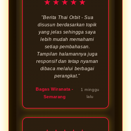
★★★★★
"Berita Thai Orbit - Sua
disusun berdasarkan topik
yang jelas sehingga saya
lebih mudah memahami
setiap pembahasan.
Tampilan halamannya juga
responsif dan tetap nyaman
dibaca melalui berbagai
perangkat."
Bagas Wiranata -
1 minggu
Semarang
lalu