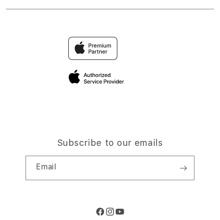
Financing Options
TOTO 500
Find an iStudio near you
Contact Us
Trade-in
TOGEL SLOT
Why Shop at iStudio
FAQ
Traveller’s Reservation
Elush Corporate Website
Privacy Policy
Site Terms of Use
Subscribe to our emails
Email
Facebook
Instagram
YouTube