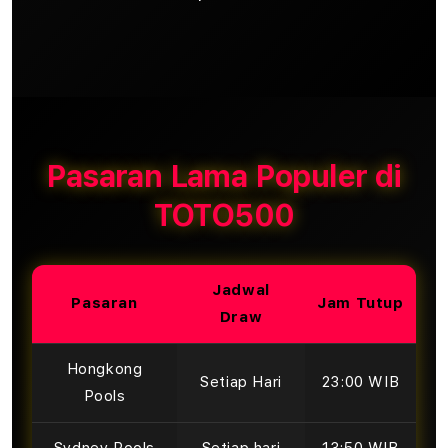
Pasaran Lama Populer di
TOTO500
Jadwal
Pasaran
Jam Tutup
Draw
Hongkong
Setiap Hari
23:00 WIB
Pools