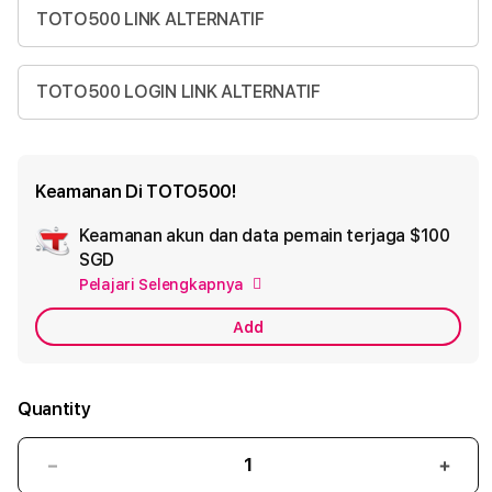
TOTO500 LINK ALTERNATIF
TOTO500 LOGIN LINK ALTERNATIF
Keamanan Di TOTO500!
Keamanan akun dan data pemain terjaga
$100
Ad
SGD
App
Pelajari Selengkapnya
Car
Add
Quantity
Decrease
Incr