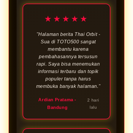
★★★★★
"Halaman berita Thai Orbit -
Sua di TOTO500 sangat
membantu karena
pembahasannya tersusun
rapi. Saya bisa menemukan
informasi terbaru dan topik
populer tanpa harus
membuka banyak halaman."
Ardian Pratama -
2 hari
Bandung
lalu