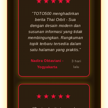
★★★★★
"TOTO500 menghadirkan
berita Thai Orbit - Sua
dengan desain modern dan
susunan informasi yang tidak
membingungkan. Rangkuman
topik terbaru tersedia dalam
satu halaman yang praktis."
Nadira Oktaviani -
3 hari
Yogyakarta
lalu
★★★★★