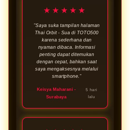
★★★★★
"Saya suka tampilan halaman
Thai Orbit - Sua di TOTO500
karena sederhana dan
nyaman dibaca. Informasi
penting dapat ditemukan
dengan cepat, bahkan saat
saya mengaksesnya melalui
smartphone."
Keisya Maharani -
5 hari
Surabaya
lalu