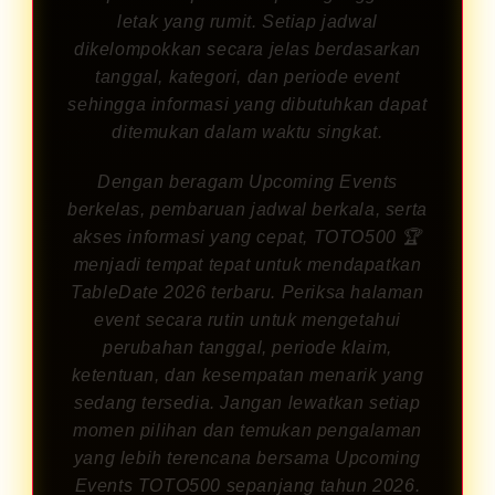
letak yang rumit. Setiap jadwal
dikelompokkan secara jelas berdasarkan
tanggal, kategori, dan periode event
sehingga informasi yang dibutuhkan dapat
ditemukan dalam waktu singkat.
Dengan beragam Upcoming Events
berkelas, pembaruan jadwal berkala, serta
akses informasi yang cepat, TOTO500 🏆
menjadi tempat tepat untuk mendapatkan
TableDate 2026 terbaru. Periksa halaman
event secara rutin untuk mengetahui
perubahan tanggal, periode klaim,
ketentuan, dan kesempatan menarik yang
sedang tersedia. Jangan lewatkan setiap
momen pilihan dan temukan pengalaman
yang lebih terencana bersama Upcoming
Events TOTO500 sepanjang tahun 2026.