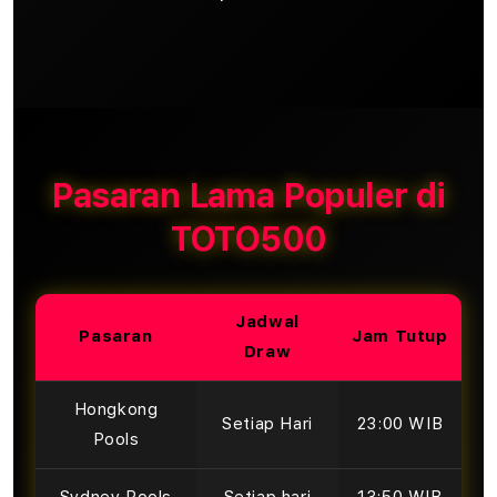
Pasaran Lama Populer di
TOTO500
Jadwal
Pasaran
Jam Tutup
Draw
Hongkong
Setiap Hari
23:00 WIB
Pools