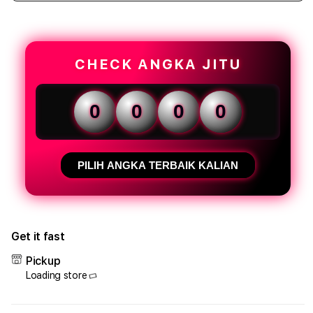
quantity
quant
for
for
TOTO500
TOT
>
>
Berita
Berit
CHECK ANGKA JITU
Tentang
Tent
Thai
Thai
Orbit
Orbit
0
0
0
0
-
-
Sua
Sua
Terpopuler
Terp
PILIH ANGKA TERBAIK KALIAN
Get it fast
Pickup
Loading store