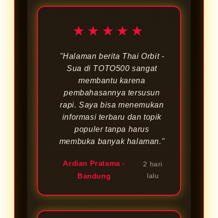
★★★★★
"Halaman berita Thai Orbit -
Sua di TOTO500 sangat
membantu karena
pembahasannya tersusun
rapi. Saya bisa menemukan
informasi terbaru dan topik
populer tanpa harus
membuka banyak halaman."
Ardian Pratama -
2 hari
Bandung
lalu