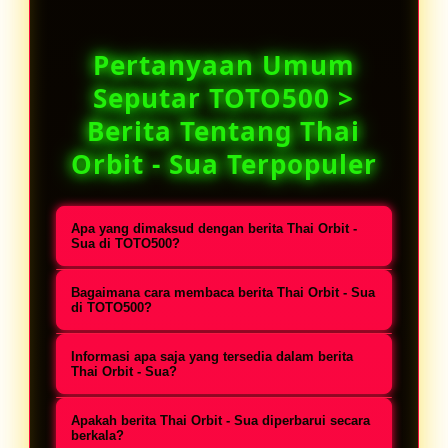
Pertanyaan Umum
Seputar TOTO500 >
Berita Tentang Thai
Orbit - Sua Terpopuler
Apa yang dimaksud dengan berita Thai Orbit -
Sua di TOTO500?
Berita Thai Orbit - Sua di TOTO500 🏆
Bagaimana cara membaca berita Thai Orbit - Sua
merupakan halaman informasi yang
di TOTO500?
menghadirkan berbagai
Anda dapat membuka halaman
Informasi apa saja yang tersedia dalam berita
pembahasan terbaru, topik populer,
berita Thai Orbit - Sua di TOTO500
Thai Orbit - Sua?
dan informasi menarik seputar Thai
🏆, kemudian memilih artikel atau
Halaman Thai Orbit - Sua di TOTO500
Orbit - Sua dalam format yang
Apakah berita Thai Orbit - Sua diperbarui secara
topik yang ingin dibaca. Susunan
🏆 dapat memuat berita terbaru,
berkala?