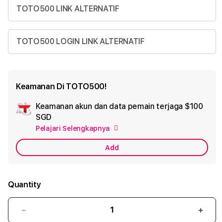
TOTO500 LINK ALTERNATIF
TOTO500 LOGIN LINK ALTERNATIF
Keamanan Di TOTO500!
Keamanan akun dan data pemain terjaga
$100
Ad
SGD
App
Pelajari Selengkapnya
Car
Add
Quantity
Decrease
Incr