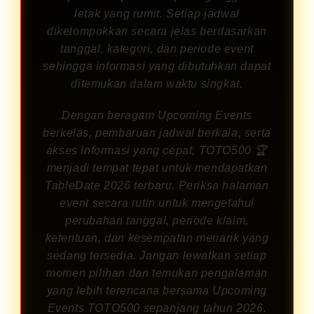
letak yang rumit. Setiap jadwal
dikelompokkan secara jelas berdasarkan
tanggal, kategori, dan periode event
sehingga informasi yang dibutuhkan dapat
ditemukan dalam waktu singkat.
Dengan beragam Upcoming Events
berkelas, pembaruan jadwal berkala, serta
akses informasi yang cepat, TOTO500 🏆
menjadi tempat tepat untuk mendapatkan
TableDate 2026 terbaru. Periksa halaman
event secara rutin untuk mengetahui
perubahan tanggal, periode klaim,
ketentuan, dan kesempatan menarik yang
sedang tersedia. Jangan lewatkan setiap
momen pilihan dan temukan pengalaman
yang lebih terencana bersama Upcoming
Events TOTO500 sepanjang tahun 2026.