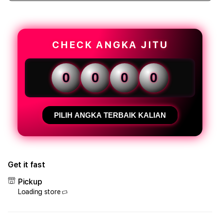
quantity
quant
for
for
TOTO500
TOT
>
>
Berita
Berit
CHECK ANGKA JITU
Tentang
Tent
Thai
Thai
Orbit
Orbit
0
0
0
0
-
-
Sua
Sua
Terpopuler
Terp
PILIH ANGKA TERBAIK KALIAN
Get it fast
Pickup
Loading store