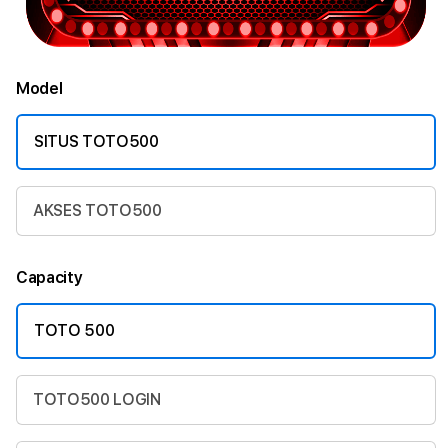
Model
SITUS TOTO500
AKSES TOTO500
Capacity
TOTO 500
TOTO500 LOGIN