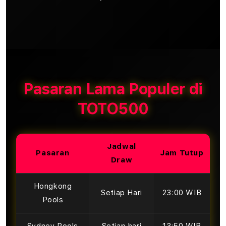
Pasaran Lama Populer di
TOTO500
Jadwal
Pasaran
Jam Tutup
Draw
Hongkong
Setiap Hari
23:00 WIB
Pools