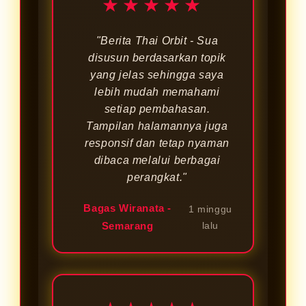
★★★★★
"Berita Thai Orbit - Sua
disusun berdasarkan topik
yang jelas sehingga saya
lebih mudah memahami
setiap pembahasan.
Tampilan halamannya juga
responsif dan tetap nyaman
dibaca melalui berbagai
perangkat."
Bagas Wiranata -
1 minggu
Semarang
lalu