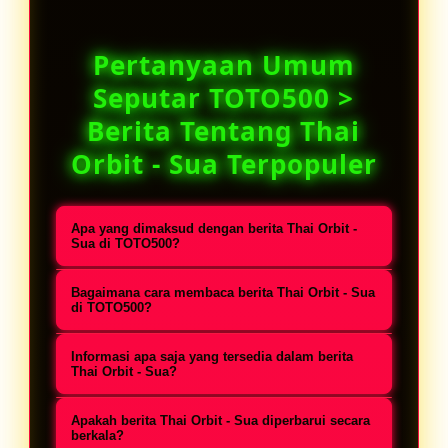
Pertanyaan Umum
Seputar TOTO500 >
Berita Tentang Thai
Orbit - Sua Terpopuler
Apa yang dimaksud dengan berita Thai Orbit -
Sua di TOTO500?
Berita Thai Orbit - Sua di TOTO500 🏆
Bagaimana cara membaca berita Thai Orbit - Sua
merupakan halaman informasi yang
di TOTO500?
menghadirkan berbagai
Anda dapat membuka halaman
Informasi apa saja yang tersedia dalam berita
pembahasan terbaru, topik populer,
berita Thai Orbit - Sua di TOTO500
Thai Orbit - Sua?
dan informasi menarik seputar Thai
🏆, kemudian memilih artikel atau
Halaman Thai Orbit - Sua di TOTO500
Orbit - Sua dalam format yang
Apakah berita Thai Orbit - Sua diperbarui secara
topik yang ingin dibaca. Susunan
🏆 dapat memuat berita terbaru,
berkala?