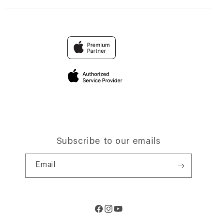
Financing Options
TOTO 500
Find an iStudio near you
Contact Us
Trade-in
TOGEL SLOT
Why Shop at iStudio
FAQ
Traveller’s Reservation
Elush Corporate Website
Privacy Policy
Site Terms of Use
Subscribe to our emails
Email
Facebook
Instagram
YouTube