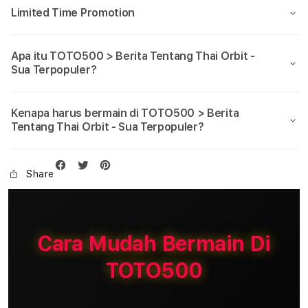
Limited Time Promotion
Apa itu TOTO500 > Berita Tentang Thai Orbit -
Sua Terpopuler?
Kenapa harus bermain di TOTO500 > Berita
Tentang Thai Orbit - Sua Terpopuler?
Share
Cara Mudah Bermain Di
TOTO500