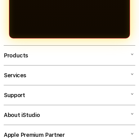
Products
Services
TOTO500
TOTO500 ONLINE
Support
AppleCare+
BANDAR TOTO500
Corporate
TOTO TOTO500
About iStudio
My Account
Togel Online
SITUS TOTO500
Collection & Delivery
Elush Service Provider
BANDAR TOGEL TOTO500
Apple Premium Partner
About Us
Returns & Exchanges