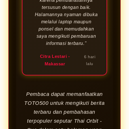
karena pembahasannya
tersusun dengan baik.
Halamannya nyaman dibuka
melalui laptop maupun
ponsel dan memudahkan
saya mengikuti pembaruan
informasi terbaru."
Citra Lestari -
6 hari
Makassar
lalu
Pembaca dapat memanfaatkan
TOTO500 untuk mengikuti berita
terbaru dan pembahasan
terpopuler seputar Thai Orbit -