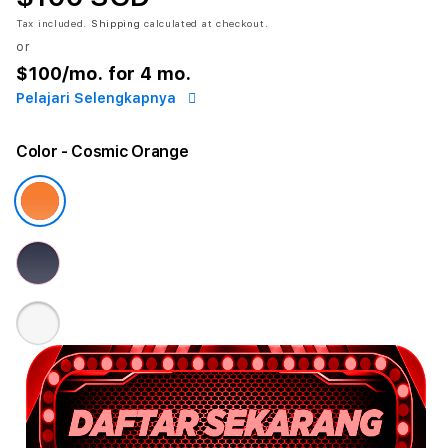
Tax included.
Shipping
calculated at checkout.
or
$100
/mo. for 4 mo.
Pelajari Selengkapnya
Color
- Cosmic Orange