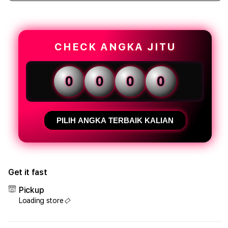
quantity
quant
for
for
TOTO500
TOT
>
>
Berita
Berit
CHECK ANGKA JITU
Tentang
Tent
Thai
Thai
Orbit
Orbit
0
0
0
0
-
-
Sua
Sua
Terpopuler
Terp
PILIH ANGKA TERBAIK KALIAN
Get it fast
Pickup
Loading store