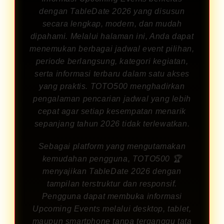
dengan TableDate 2026 yang disusun
secara lengkap, modern, dan mudah
dipahami. Melalui halaman ini, Anda dapat
menemukan berbagai jadwal event pilihan,
periode berlangsung, kategori kegiatan,
serta informasi terbaru dalam satu akses
yang praktis. TOTO500 menghadirkan
pengalaman pencarian jadwal yang lebih
cepat agar setiap kesempatan menarik
sepanjang tahun 2026 tidak terlewatkan.
Sebagai platform yang mengutamakan
kemudahan pengguna, TOTO500 🏆
menyajikan TableDate 2026 dengan
tampilan terstruktur dan responsif.
Pengguna dapat membuka informasi
Upcoming Events melalui desktop, tablet,
maupun smartphone tanpa terganggu tata