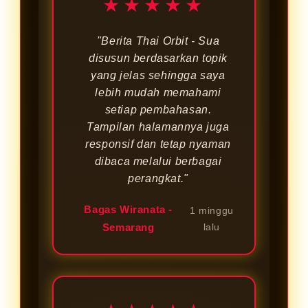
★★★★★
"Berita Thai Orbit - Sua
disusun berdasarkan topik
yang jelas sehingga saya
lebih mudah memahami
setiap pembahasan.
Tampilan halamannya juga
responsif dan tetap nyaman
dibaca melalui berbagai
perangkat."
Bagas Wiranata -
1 minggu
Semarang
lalu