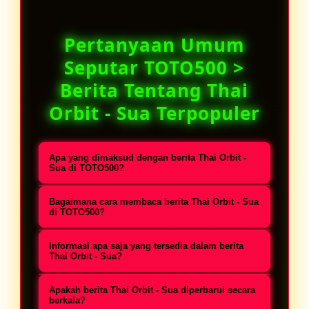
Pertanyaan Umum
Seputar TOTO500 >
Berita Tentang Thai
Orbit - Sua Terpopuler
Apa yang dimaksud dengan berita Thai Orbit -
Sua di TOTO500?
Berita Thai Orbit - Sua di TOTO500 🏆
Bagaimana cara membaca berita Thai Orbit - Sua
merupakan halaman informasi yang
di TOTO500?
menghadirkan berbagai
Anda dapat membuka halaman
Informasi apa saja yang tersedia dalam berita
pembahasan terbaru, topik populer,
berita Thai Orbit - Sua di TOTO500
Thai Orbit - Sua?
dan informasi menarik seputar Thai
🏆, kemudian memilih artikel atau
Halaman Thai Orbit - Sua di TOTO500
Orbit - Sua dalam format yang
Apakah berita Thai Orbit - Sua diperbarui secara
topik yang ingin dibaca. Susunan
🏆 dapat memuat berita terbaru,
berkala?