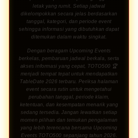
letak yang rumit. Setiap jadwal
dikelompokkan secara jelas berdasarkan
tanggal, kategori, dan periode event
sehingga informasi yang dibutuhkan dapat
ditemukan dalam waktu singkat.
Dengan beragam Upcoming Events
berkelas, pembaruan jadwal berkala, serta
akses informasi yang cepat, TOTO500 🏆
menjadi tempat tepat untuk mendapatkan
TableDate 2026 terbaru. Periksa halaman
event secara rutin untuk mengetahui
perubahan tanggal, periode klaim,
ketentuan, dan kesempatan menarik yang
sedang tersedia. Jangan lewatkan setiap
momen pilihan dan temukan pengalaman
yang lebih terencana bersama Upcoming
Events TOTO500 sepanjang tahun 2026.