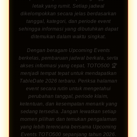
letak yang rumit. Setiap jadwal
dikelompokkan secara jelas berdasarkan
tanggal, kategori, dan periode event
sehingga informasi yang dibutuhkan dapat
ditemukan dalam waktu singkat.
Dengan beragam Upcoming Events
berkelas, pembaruan jadwal berkala, serta
akses informasi yang cepat, TOTO500 🏆
menjadi tempat tepat untuk mendapatkan
TableDate 2026 terbaru. Periksa halaman
event secara rutin untuk mengetahui
perubahan tanggal, periode klaim,
ketentuan, dan kesempatan menarik yang
sedang tersedia. Jangan lewatkan setiap
momen pilihan dan temukan pengalaman
yang lebih terencana bersama Upcoming
Events TOTO500 sepanjang tahun 2026.