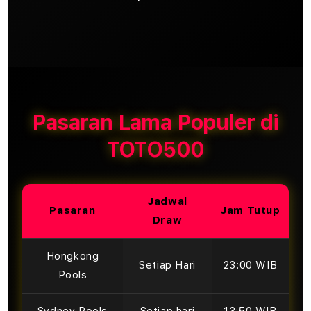
Pasaran Lama Populer di
TOTO500
Jadwal
Pasaran
Jam Tutup
Draw
Hongkong
Setiap Hari
23:00 WIB
Pools