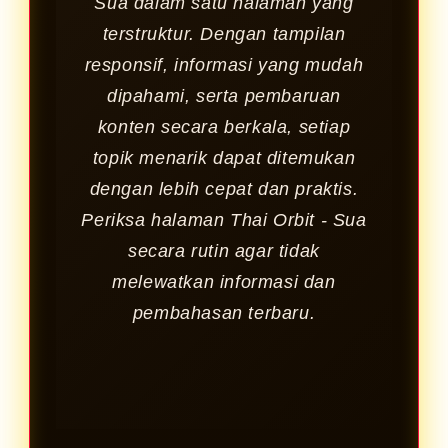
Sua dalam satu halaman yang
terstruktur. Dengan tampilan
responsif, informasi yang mudah
dipahami, serta pembaruan
konten secara berkala, setiap
topik menarik dapat ditemukan
dengan lebih cepat dan praktis.
Periksa halaman Thai Orbit - Sua
secara rutin agar tidak
melewatkan informasi dan
pembahasan terbaru.