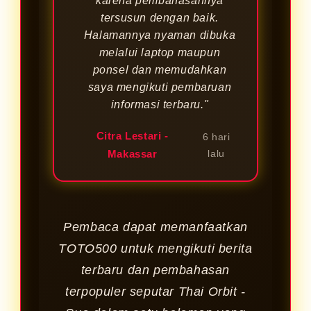
karena pembahasannya
tersusun dengan baik.
Halamannya nyaman dibuka
melalui laptop maupun
ponsel dan memudahkan
saya mengikuti pembaruan
informasi terbaru."
Citra Lestari -
6 hari
Makassar
lalu
Pembaca dapat memanfaatkan
TOTO500 untuk mengikuti berita
terbaru dan pembahasan
terpopuler seputar Thai Orbit -