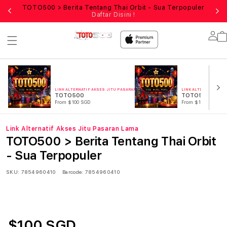
ua
TOTO500 > Berita Tentang Thai Orbit - Sua Terpopuler
T
Daftar Disini !
Lo
in
LINK ALTERNATIF AKSES JITU PASARAN LAMA
LINK ALTERNATIF AK
TOTO500
TOTO500 TOG
From $100 SGD
From $100 SGD
Link Alternatif Akses Jitu Pasaran Lama
TOTO500 > Berita Tentang Thai Orbit
- Sua Terpopuler
SKU:
7854960410
Barcode:
7854960410
$100 SGD